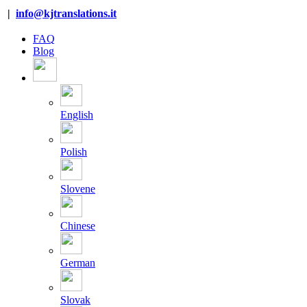
Salta
|
info@kjtranslations.it
al
contenuto
FAQ
Blog
English
Polish
Slovene
Chinese
German
Slovak