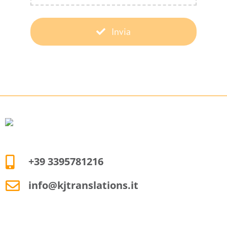
Invia
+39 3395781216
info@kjtranslations.it