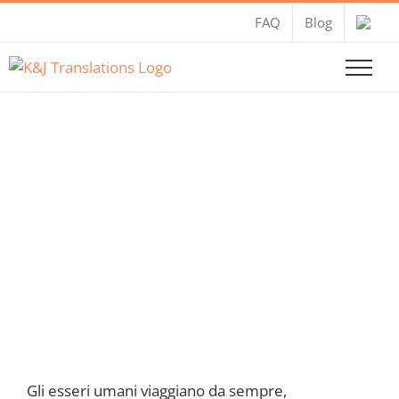
Salta
FAQ
Blog
al
contenuto
Traduzione
turistica
Gli esseri umani viaggiano da sempre,