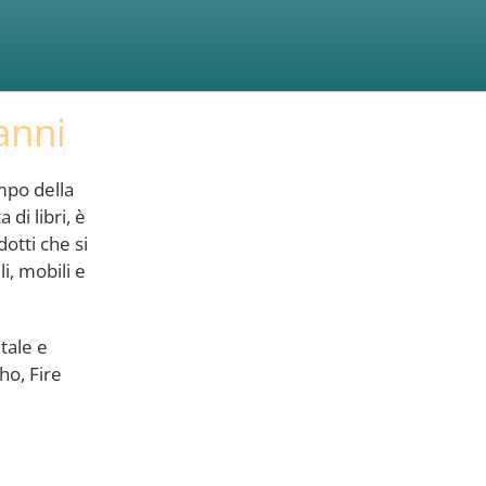
anni
mpo della
di libri, è
dotti che si
i, mobili e
tale e
ho, Fire