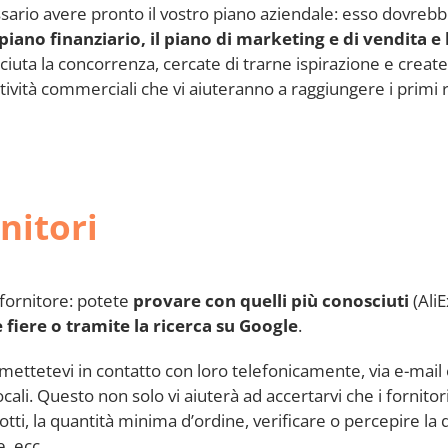
ario avere pronto il vostro piano aziendale: esso dovrebb
 piano finanziario, il piano di marketing e di vendita e 
ciuta la concorrenza, cercate di trarne ispirazione e create
ività commerciali che vi aiuteranno a raggiungere i primi ri
rnitori
 fornitore: potete
provare con quelli più conosciuti
(AliE
le fiere o tramite la ricerca su Google
.
: mettetevi in contatto con loro telefonicamente, via e-mail
cali. Questo non solo vi aiuterà ad accertarvi che i fornitor
tti, la quantità minima d’ordine, verificare o percepire la q
e, ecc.