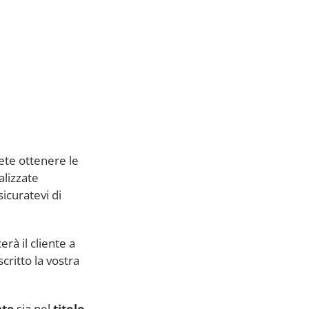
tete ottenere le
alizzate
icuratevi di
erà il cliente a
critto la vostra
ate
sia nel
titolo