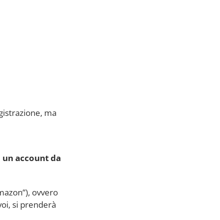
egistrazione, ma
d un account da
Amazon”), ovvero
oi, si prenderà