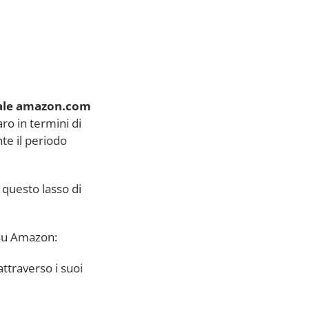
pale amazon.com
ro in termini di
nte il periodo
 questo lasso di
 su Amazon:
ttraverso i suoi