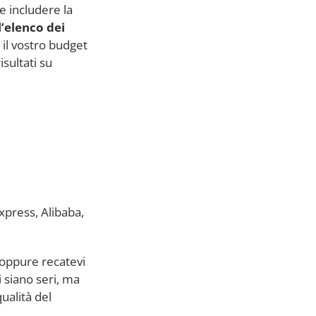
e includere la
l’elenco dei
 il vostro budget
sultati su
xpress, Alibaba,
 oppure recatevi
i siano seri, ma
ualità del