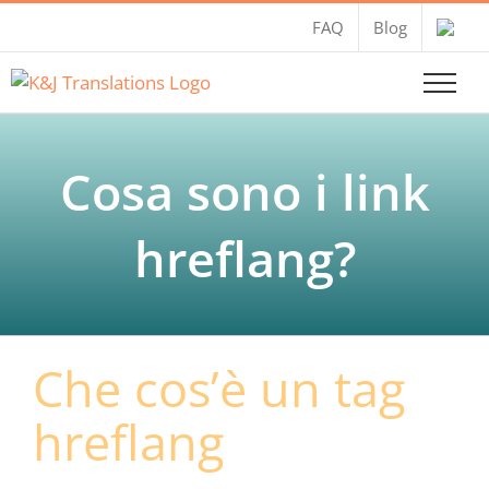
Salta
FAQ
Blog
al
contenuto
Cosa sono i link
hreflang?
Che cos’è un tag
hreflang