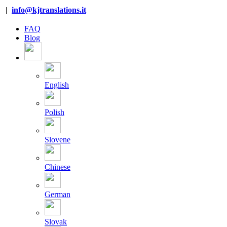
Salta
|
info@kjtranslations.it
al
contenuto
FAQ
Blog
English
Polish
Slovene
Chinese
German
Slovak