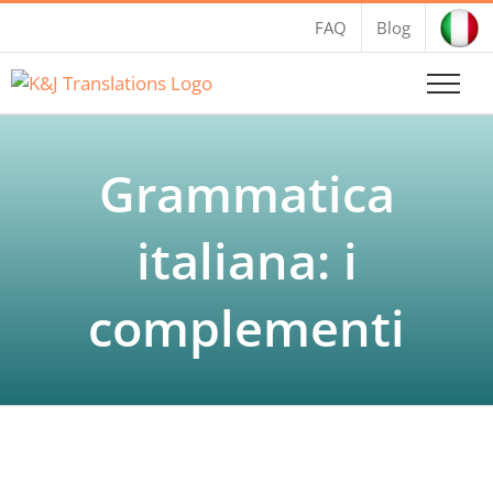
Salta
FAQ
Blog
al
contenuto
Grammatica
italiana: i
complementi